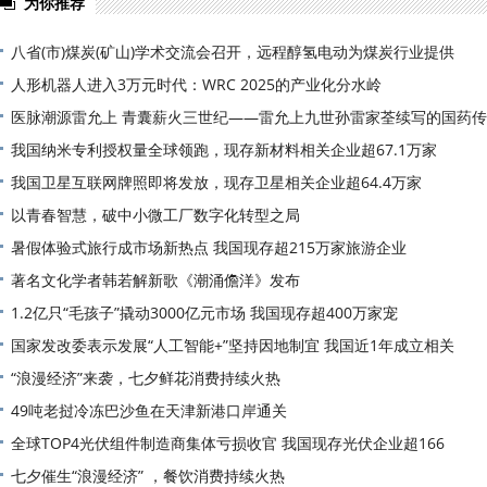
为你推荐
八省(市)煤炭(矿山)学术交流会召开，远程醇氢电动为煤炭行业提供
人形机器人进入3万元时代：WRC 2025的产业化分水岭
医脉潮源雷允上 青囊薪火三世纪——雷允上九世孙雷家荃续写的国药传
我国纳米专利授权量全球领跑，现存新材料相关企业超67.1万家
我国卫星互联网牌照即将发放，现存卫星相关企业超64.4万家
以青春智慧，破中小微工厂数字化转型之局
暑假体验式旅行成市场新热点 我国现存超215万家旅游企业
著名文化学者韩若解新歌《潮涌儋洋》发布
1.2亿只“毛孩子”撬动3000亿元市场 我国现存超400万家宠
国家发改委表示发展“人工智能+”坚持因地制宜 我国近1年成立相关
“浪漫经济”来袭，七夕鲜花消费持续火热
49吨老挝冷冻巴沙鱼在天津新港口岸通关
全球TOP4光伏组件制造商集体亏损收官 我国现存光伏企业超166
七夕催生“浪漫经济” ，餐饮消费持续火热