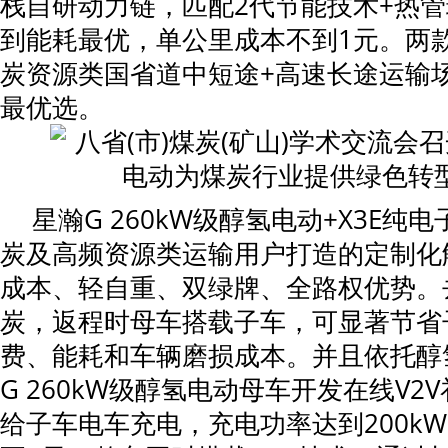
栈自研动力链，匹配2代节能技术+热
到能耗最优，单公里成本不到1元。两
炭资源类国省道中短途+高速长途运输
最优选。
星瀚G 260kW级醇氢电动+X3E纯
炭及高频资源类运输用户打造的定制化
成本、轻自重、双绿牌、全路权优势。
炭，返程时母车搭载子车，可显著节省
费、能耗和车辆磨损成本。并且依托醇
G 260kW级醇氢电动母车开发在线V2
给子车电车充电，充电功率达到200k