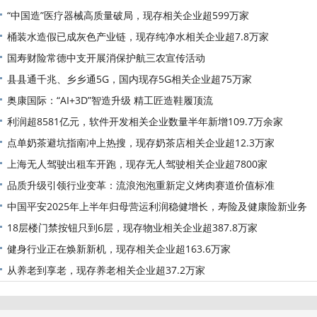
“中国造”医疗器械高质量破局，现存相关企业超599万家
桶装水造假已成灰色产业链，现存纯净水相关企业超7.8万家
国寿财险常德中支开展消保护航三农宣传活动
县县通千兆、乡乡通5G，国内现存5G相关企业超75万家
奥康国际：“AI+3D”智造升级 精工匠造鞋履顶流
利润超8581亿元，软件开发相关企业数量半年新增109.7万余家
点单奶茶避坑指南冲上热搜，现存奶茶店相关企业超12.3万家
上海无人驾驶出租车开跑，现存无人驾驶相关企业超7800家
品质升级引领行业变革：流浪泡泡重新定义烤肉赛道价值标准
中国平安2025年上半年归母营运利润稳健增长，寿险及健康险新业务
18层楼门禁按钮只到6层，现存物业相关企业超387.8万家
健身行业正在焕新新机，现存相关企业超163.6万家
从养老到享老，现存养老相关企业超37.2万家