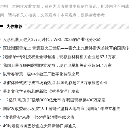
声明：本网转发此文章，旨在为读者提供更多信息资讯，所涉内容不构成
问，请与有关方核实，文章观点非本网观点，仅供读者参考。
为你推荐
人形机器人进入3万元时代：WRC 2025的产业化分水岭
医脉潮源雷允上 青囊薪火三世纪——雷允上九世孙雷家荃续写的国药传
我国纳米专利授权量全球领跑，现存新材料相关企业超67.1万家
我国卫星互联网牌照即将发放，现存卫星相关企业超64.4万家
以青春智慧，破中小微工厂数字化转型之局
暑假体验式旅行成市场新热点 我国现存超215万家旅游企业
著名文化学者韩若解新歌《潮涌儋洋》发布
1.2亿只“毛孩子”撬动3000亿元市场 我国现存超400万家宠
国家发改委表示发展“人工智能+”坚持因地制宜 我国近1年成立相关
“浪漫经济”来袭，七夕鲜花消费持续火热
49吨老挝冷冻巴沙鱼在天津新港口岸通关