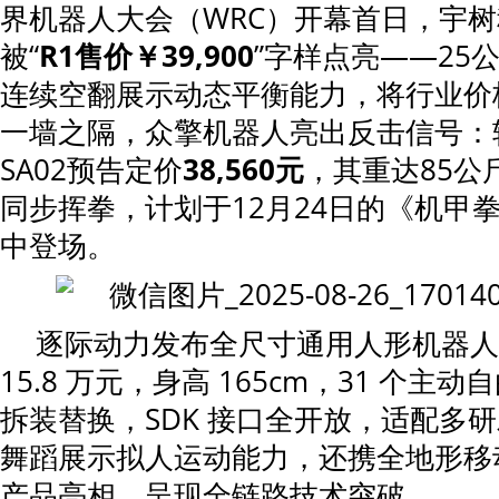
界机器人大会（WRC）开幕首日，宇
被“
R1售价￥39,900
”字样点亮——25
连续空翻展示动态平衡能力，将行业价
一墙之隔，众擎机器人亮出反击信号：
SA02预告定价
38,560元
，其重达85公
同步挥拳，计划于12月24日的《机甲
中登场。
逐际动力发布全尺寸通用人形机器人 Li
15.8 万元，身高 165cm，31 个
拆装替换，SDK 接口全开放，适配多
舞蹈展示拟人运动能力，还携全地形移动平
产品亮相，呈现全链路技术突破。