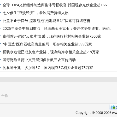
全球TOP4光伏组件制造商集体亏损收官 我国现存光伏企业超166
七夕催生“浪漫经济” ，餐饮消费持续火热
公益不止于口号 流浪泡泡“泡泡能量站”探索可持续慈善
2025年基金中报划重点！泓德基金王克玉：关注优势制造业、医药、
贵州首开省级“云胶片”集采，现存医疗耗材相关企业超7300家
“中国造”医疗器械高质量破局，现存相关企业超599万家
桶装水造假已成灰色产业链，现存纯净水相关企业超7.8万家
国寿财险常德中支开展消保护航三农宣传活动
县县通千兆、乡乡通5G，国内现存5G相关企业超75万家
合作
Copyright @ 2008-
2026 w