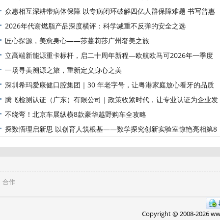
众惠相互深耕带病体保障 以专病闭环破解四亿人群保障难题 书写普惠
2026年代谢燃脂产品深度横评：科学减重不反弹的安全之选
匠心探源，美愈身心——莎蔓莉莎广州奢美之旅
立高端新能源重卡标杆，启二十周年新程—欧航欧马可2026年一季度
一场寻美溯源之旅，重新定义身心之美
深圳希玛爱康健口腔集团｜30 年老字号，让粤港家庭放心看牙的品质
腾飞检测认证（广东）有限公司｜政策收紧时代，让专业认证为企业发
展
不绕弯！北京车展纵横8款豪华越野购车全攻略
探数悟理启新思 以创育人筑根基——数学探究创新实验室惊艳亮相第8
合作
Copyright @ 2008-
2026 w