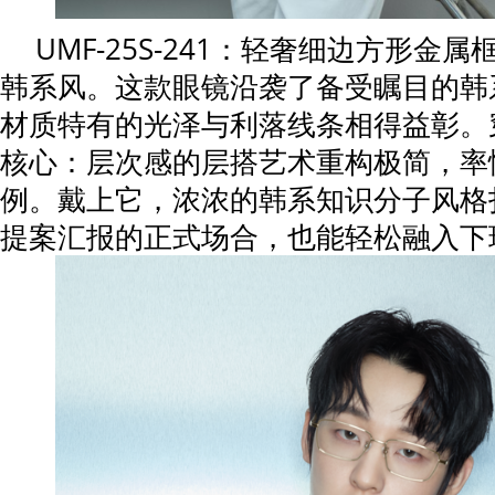
UMF-25S-241：轻奢细边方形金
韩系风。这款眼镜沿袭了备受瞩目的韩
材质特有的光泽与利落线条相得益彰。
核心：层次感的层搭艺术重构极简，率
例。戴上它，浓浓的韩系知识分子风格
提案汇报的正式场合，也能轻松融入下