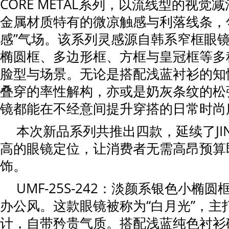
CORE METAL系列，以流线型的视觉
金属材质特有的微凉触感与利落线条，
感”气场。该系列灵感源自韩系窄框眼
椭圆框、多边形框、方框与皇冠框等多
脸型与场景。无论是搭配浅蓝衬衫的知
叠穿的率性解构，亦或是奶灰条纹的松
镜都能在不经意间提升穿搭的日常时尚
本次新品系列共推出四款，延续了JI
高的眼镜定位，让消费者无需高昂预算
饰。
UMF-25S-242：淡颜系银色小椭
办公风。这款眼镜被称为“白月光”，主
计，自带矜贵气质。搭配浅蓝纯色衬衫