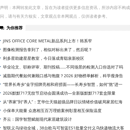
声明：本网转发此文章，旨在为读者提供更多信息资讯，所涉内容不构成
问，请与有关方核实，文章观点非本网观点，仅供读者参考。
为你推荐
JINS OFFICE CORE METAL新品系列上市！韩系窄
图像检测报告拿到了，相似对标出来了，然后呢？
利多星助建星星教室，今日落成青聪泉新校区
毕业论文、职称评审、期刊投稿……不同场景的检测入口你选对了吗
减脂期代餐如何兼顾口感与饱腹？2026 好物榜单解析，科学瘦身告
“世界长寿乡”金字招牌亮相和府捞面——长寿乡智慧，如何“熬”进一
2026默默717无纹节启动会圆满成功—全新版默默717套盒限量
从“养家”到“养人”：芝华仕天猫超级品牌日以情绪价值破局家居红海
小保单大能量 众惠相互百万理赔案例彰显相互保险温度
齐云：国学智慧赋能现代家居建筑设计
智联义乌绿动全城，38台欧马可智蓝ES1批量交付义乌快递物流大客