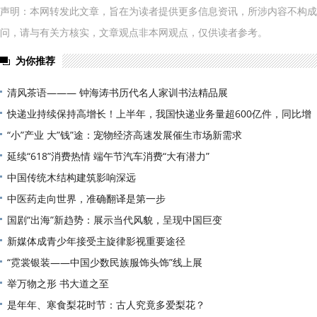
声明：本网转发此文章，旨在为读者提供更多信息资讯，所涉内容不构成
问，请与有关方核实，文章观点非本网观点，仅供读者参考。
为你推荐
清风茶语——— 钟海涛书历代名人家训书法精品展
快递业持续保持高增长！上半年，我国快递业务量超600亿件，同比增
“小”产业 大”钱”途：宠物经济高速发展催生市场新需求
延续“618”消费热情 端午节汽车消费“大有潜力”
中国传统木结构建筑影响深远
中医药走向世界，准确翻译是第一步
国剧“出海”新趋势：展示当代风貌，呈现中国巨变
新媒体成青少年接受主旋律影视重要途径
“霓裳银装——中国少数民族服饰头饰”线上展
举万物之形 书大道之至
是年年、寒食梨花时节：古人究竟多爱梨花？