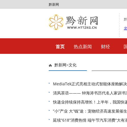
黔新网
首页
热点新闻
财经
黔新网
>
文化
MediaTek正式亮相主动式智能体座舱解
清风茶语——— 钟海涛书历代名人家训书
快递业持续保持高增长！上半年，我国快递
“小”产业 大”钱”途：宠物经济高速发展催
延续“618”消费热情 端午节汽车消费“大有