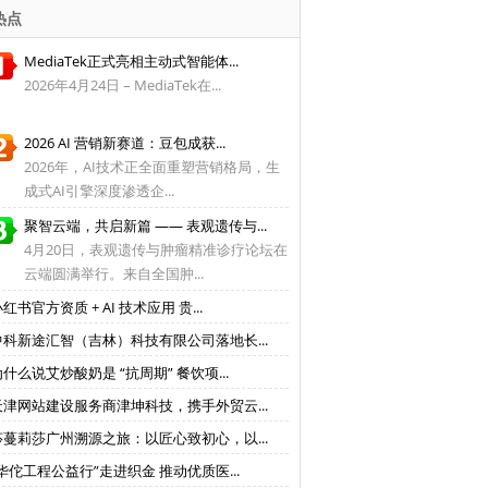
热点
MediaTek正式亮相主动式智能体...
2026年4月24日 – MediaTek在...
2026 AI 营销新赛道：豆包成获...
2026年，AI技术正全面重塑营销格局，生
成式AI引擎深度渗透企...
聚智云端，共启新篇 —— 表观遗传与...
4月20日，表观遗传与肿瘤精准诊疗论坛在
云端圆满举行。来自全国肿...
红书官方资质 + AI 技术应用 贵...
中科新途汇智（吉林）科技有限公司落地长...
什么说艾炒酸奶是 “抗周期” 餐饮项...
天津网站建设服务商津坤科技，携手外贸云...
莎蔓莉莎广州溯源之旅：以匠心致初心，以...
“华佗工程公益行”走进织金 推动优质医...