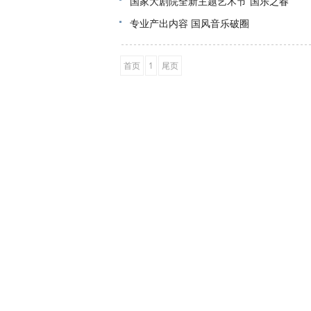
国家大剧院全新主题艺术节“国乐之春”
专业产出内容 国风音乐破圈
首页
1
尾页