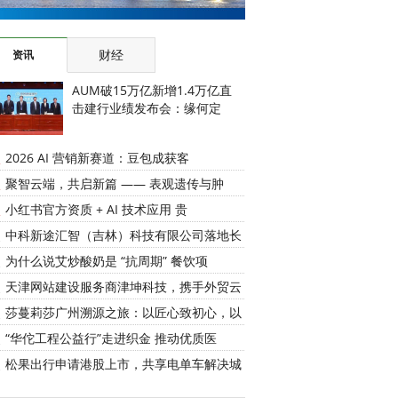
财经
资讯
AUM破15万亿新增1.4万亿直
击建行业绩发布会：缘何定
2026 AI 营销新赛道：豆包成获客
聚智云端，共启新篇 —— 表观遗传与肿
小红书官方资质 + AI 技术应用 贵
中科新途汇智（吉林）科技有限公司落地长
为什么说艾炒酸奶是 “抗周期” 餐饮项
天津网站建设服务商津坤科技，携手外贸云
莎蔓莉莎广州溯源之旅：以匠心致初心，以
“华佗工程公益行”走进织金 推动优质医
松果出行申请港股上市，共享电单车解决城