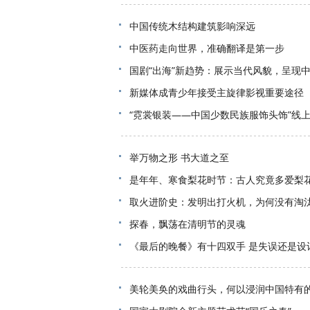
中国传统木结构建筑影响深远
中医药走向世界，准确翻译是第一步
国剧“出海”新趋势：展示当代风貌，呈现
新媒体成青少年接受主旋律影视重要途径
“霓裳银装——中国少数民族服饰头饰”线
举万物之形 书大道之至
是年年、寒食梨花时节：古人究竟多爱梨
取火进阶史：发明出打火机，为何没有淘
探春，飘荡在清明节的灵魂
《最后的晚餐》有十四双手 是失误还是设
美轮美奂的戏曲行头，何以浸润中国特有