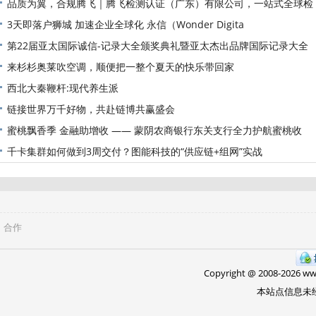
饮
品质为翼，合规腾飞｜腾飞检测认证（广东）有限公司，一站式全球检
测
3天即落户狮城 加速企业全球化 永信（Wonder Digita
第22届亚太国际诚信-记录大全颁奖典礼暨亚太杰出品牌国际记录大全
来杉杉奥莱吹空调，顺便把一整个夏天的快乐带回家
西北大秦鞭杆:现代养生派
链接世界万千好物，共赴链博共赢盛会
蜜桃飘香季 金融助增收 —— 蒙阴农商银行东关支行全力护航蜜桃收
千卡集群如何做到3周交付？图能科技的“供应链+组网”实战
合作
Copyright @ 2008-
2026 w
本站点信息未