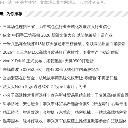
问，请与有关方核实，文章观点非本网观点，仅供读者参考。
为你推荐
三津汤包连拓三省，为中式包点行业全域化发展注入行业信心
依文 中国手工坊亮相 2026 新疆文旅大会 以艾德莱斯非遗产业
一米八熟冻金钱虾618斩获天猫超市三榜佳绩，引领高品质蛋白消费新
2026年长三角MLCC高端介质基膜厂家推荐：专业生产与稳定供应
vivo X Fold6 正式发布，搭载蓝晶×天玑9500打造折
来福谐波（03952.HK） 超4500倍认购创年内新股纪录
当加盟还在拼资金，杭城故事用系统化模型让“零经验”不再是门槛
法大大Nota Sign通过SOC 2 Type II审计，为出
小分子高活性营养新选择｜泰兴靳林贸易重磅主推：干复派高F值蛋白
科学防呛，安心进食｜泰兴靳林贸易严选舒食素S（舒适素S）吞咽专用
精工铸芯，智造致远｜金智捷（东莞市）精密机械：一站式高端精密零
部
温养固本，轻补好吸收｜泰兴真军供应链主推佰复派姜参蛋白短肽固体