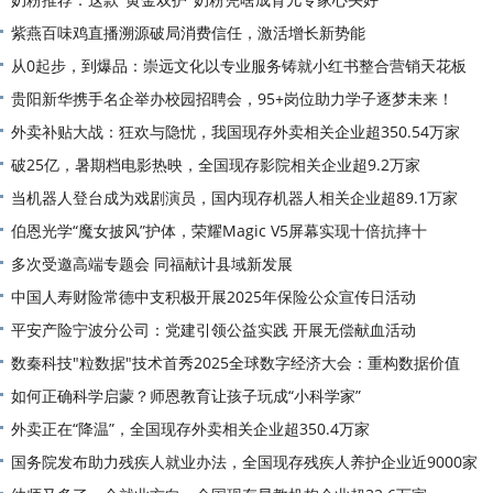
紫燕百味鸡直播溯源破局消费信任，激活增长新势能
从0起步，到爆品：崇远文化以专业服务铸就小红书整合营销天花板
贵阳新华携手名企举办校园招聘会，95+岗位助力学子逐梦未来！
外卖补贴大战：狂欢与隐忧，我国现存外卖相关企业超350.54万家
破25亿，暑期档电影热映，全国现存影院相关企业超9.2万家
当机器人登台成为戏剧演员，国内现存机器人相关企业超89.1万家
伯恩光学“魔女披风”护体，荣耀Magic V5屏幕实现十倍抗摔十
多次受邀高端专题会 同福献计县域新发展
中国人寿财险常德中支积极开展2025年保险公众宣传日活动
平安产险宁波分公司：党建引领公益实践 开展无偿献血活动
数秦科技"粒数据"技术首秀2025全球数字经济大会：重构数据价值
如何正确科学启蒙？师恩教育让孩子玩成“小科学家”
外卖正在“降温”，全国现存外卖相关企业超350.4万家
国务院发布助力残疾人就业办法，全国现存残疾人养护企业近9000家