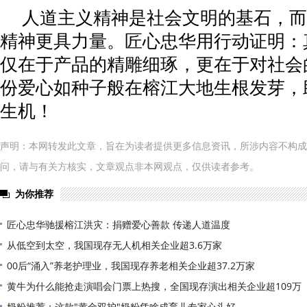
人道主义精神是社会文明的基石，而
精神更具力量。匠心忠华用行动证明：真
仅在于产品的精雕细琢，更在于对社会
份爱心如种子般在榕江大地生根发芽，
生机！
声明：本网转发此文章，旨在为读者提供更多信息资讯，所涉内容不构成
问，请与有关方核实，文章观点非本网观点，仅供读者参考。
为你推荐
匠心忠华驰援榕江洪灾：捐赠爱心善款 传递人道温度
从低空到太空，我国现存无人机相关企业超3.6万家
00后“涌入”养老护理业，我国现存养老相关企业超37.2万家
黄牛为什么能抢走演唱会门票上热搜，全国现存演出相关企业超109万
奶粉推荐：这款"黄金双护"奶粉凭啥成育儿专家心头好